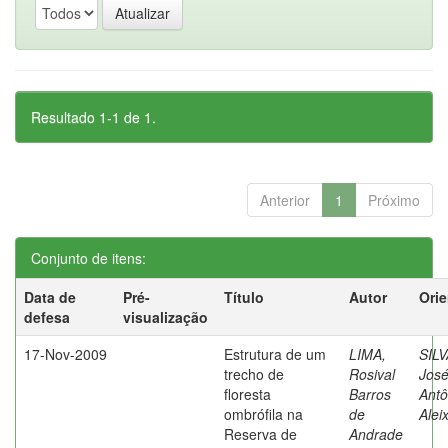
Resultado 1-1 de 1.
Anterior
1
Próximo
Conjunto de itens:
Data de
Pré-
Título
Autor
Ori
defesa
visualização
17-Nov-2009
Estrutura de um
LIMA,
SILV
trecho de
Rosival
Jos
floresta
Barros
Antô
ombrófila na
de
Alei
Reserva de
Andrade