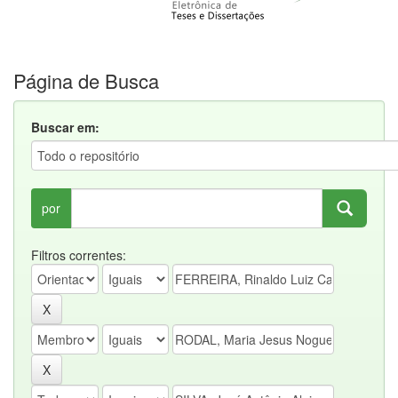
Página de Busca
Buscar em:
por
Filtros correntes: