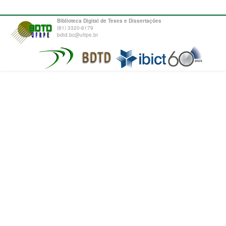
Biblioteca Digital de Teses e Dissertações
(81) 3320-6179
bdtd.bc@ufrpe.br