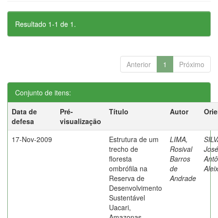
Resultado 1-1 de 1.
Anterior
1
Próximo
Conjunto de itens:
Data de
Pré-
Título
Autor
Ori
defesa
visualização
17-Nov-2009
Estrutura de um
LIMA,
SILV
trecho de
Rosival
Jos
floresta
Barros
Antô
ombrófila na
de
Alei
Reserva de
Andrade
Desenvolvimento
Sustentável
Uacari,
Amazonas,