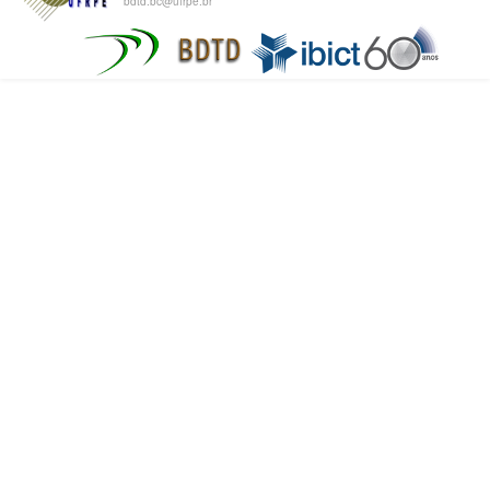
bdtd.bc@ufrpe.br