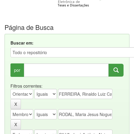
Página de Busca
Buscar em:
por
Filtros correntes: