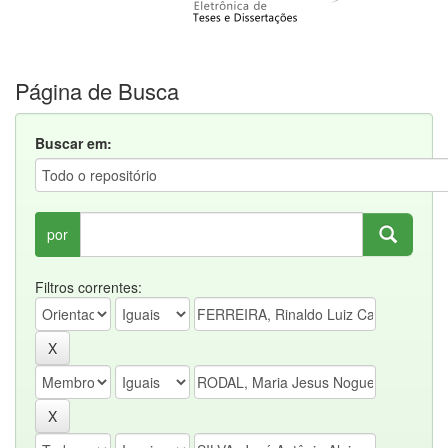
Página de Busca
Buscar em:
por
Filtros correntes: