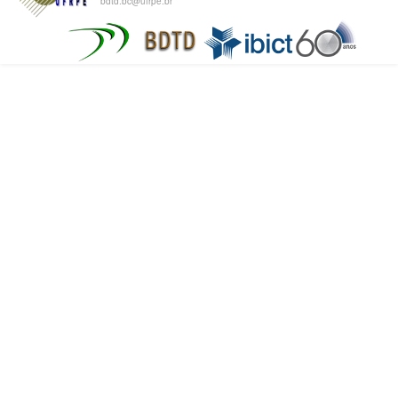
bdtd.bc@ufrpe.br