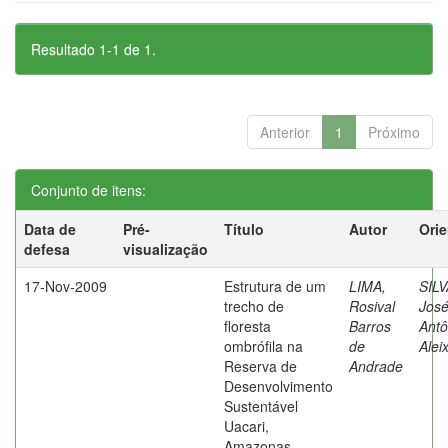
Resultado 1-1 de 1.
Anterior
1
Próximo
Conjunto de itens:
Data de
Pré-
Título
Autor
Ori
defesa
visualização
17-Nov-2009
Estrutura de um
LIMA,
SILV
trecho de
Rosival
Jos
floresta
Barros
Antô
ombrófila na
de
Alei
Reserva de
Andrade
Desenvolvimento
Sustentável
Uacari,
Amazonas,