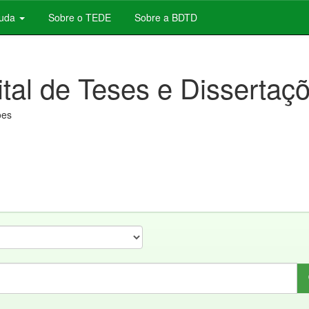
juda
Sobre o TEDE
Sobre a BDTD
ital de Teses e Dissertaç
ões