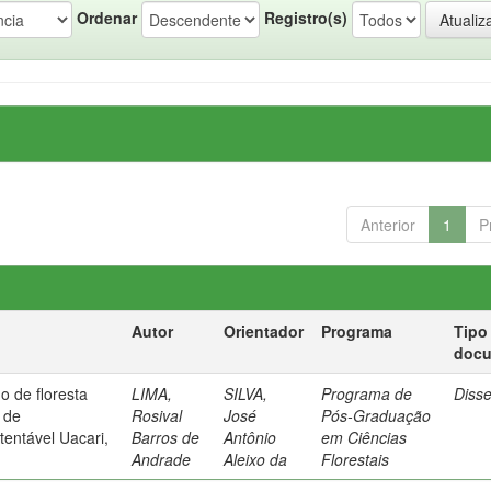
Ordenar
Registro(s)
Anterior
1
P
Autor
Orientador
Programa
Tipo
doc
o de floresta
LIMA,
SILVA,
Programa de
Diss
 de
Rosival
José
Pós-Graduação
entável Uacari,
Barros de
Antônio
em Ciências
Andrade
Aleixo da
Florestais