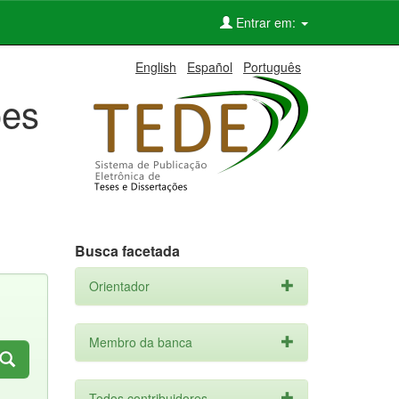
Entrar em:
English
Español
Português
ões
Busca facetada
Orientador
Membro da banca
Todos contribuidores