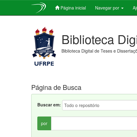
Página inicial
Navegar por
A
Skip
navigation
Biblioteca Dig
Biblioteca Digital de Teses e Dissertaç
Página de Busca
Buscar em:
por