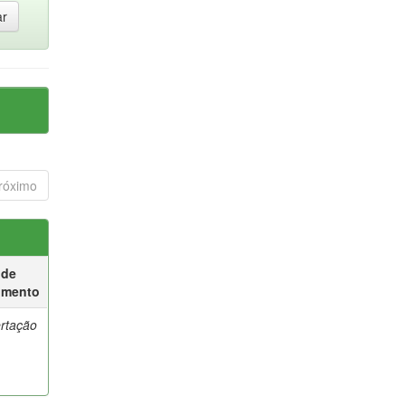
róximo
 de
umento
ertação