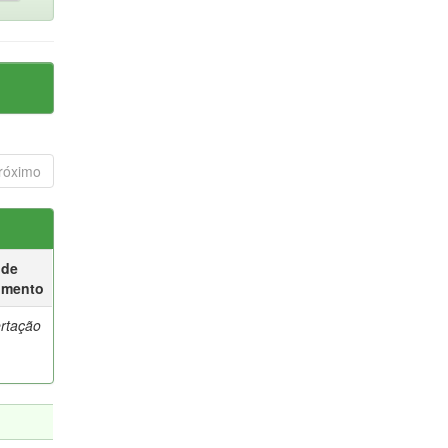
róximo
 de
umento
ertação