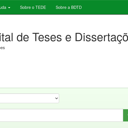
juda
Sobre o TEDE
Sobre a BDTD
ital de Teses e Dissertaç
ões