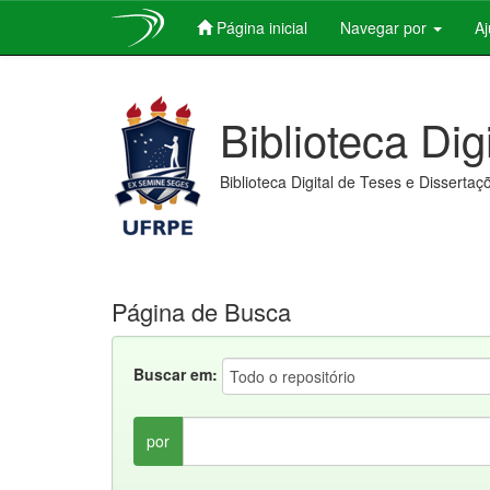
Página inicial
Navegar por
A
Skip
navigation
Biblioteca Dig
Biblioteca Digital de Teses e Dissertaç
Página de Busca
Buscar em:
por