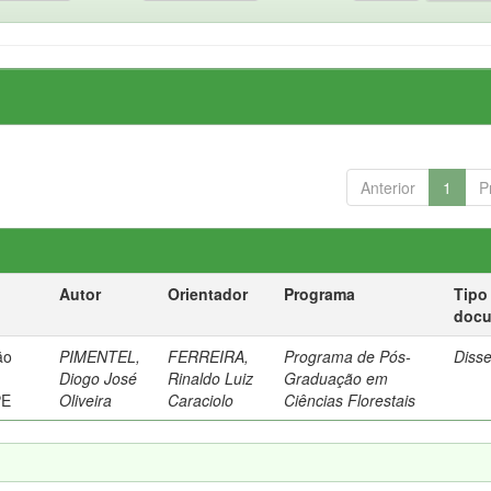
Anterior
1
P
Autor
Orientador
Programa
Tipo
doc
ão
PIMENTEL,
FERREIRA,
Programa de Pós-
Diss
Diogo José
Rinaldo Luiz
Graduação em
PE
Oliveira
Caraciolo
Ciências Florestais