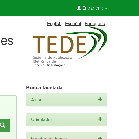
Entrar em:
English
Español
Português
ões
Busca facetada
Autor
Orientador
Membro da banca