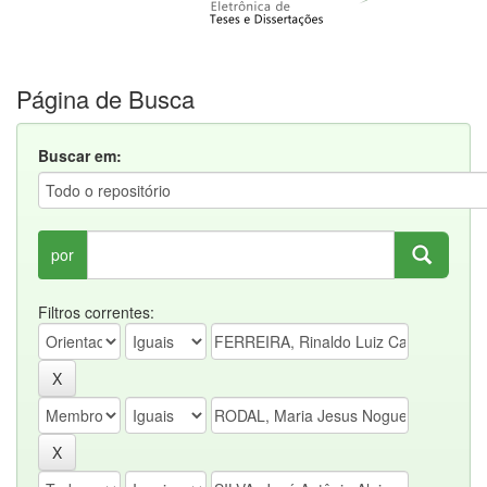
Página de Busca
Buscar em:
por
Filtros correntes: