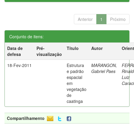
Anterior
1
Próximo
Conjunto de itens:
Data de
Pré-
Título
Autor
Orien
defesa
visualização
18-Fev-2011
Estrutura
MARANGON,
FERR
e padrão
Gabriel Paes
Rinal
espacial
Luiz
em
Caraci
vegetação
de
caatinga
Compartilhamento