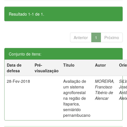
Resultado 1-1 de 1.
Anterior
1
Próximo
Conjunto de itens:
Data de
Pré-
Título
Autor
Ori
defesa
visualização
28-Fev-2018
Avaliação de
MOREIRA,
SILV
um sistema
Francisco
Jos
agroflorestal
Tibério de
Antô
na região de
Alencar
Alei
Itaparica,
semiárido
pernambucano