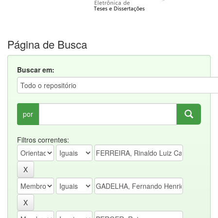
Página de Busca
Buscar em:
por
Filtros correntes: