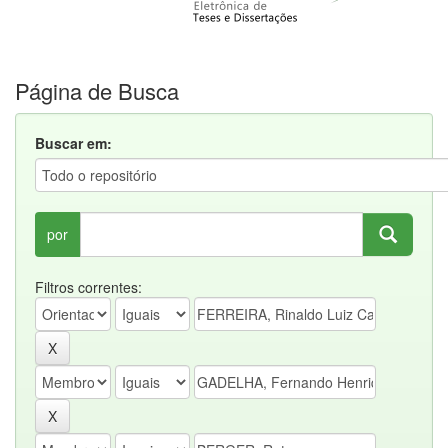
Página de Busca
Buscar em:
por
Filtros correntes: