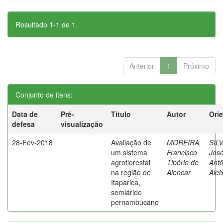
Resultado 1-1 de 1.
Anterior
1
Próximo
Conjunto de itens:
Data de
Pré-
Título
Autor
Ori
defesa
visualização
28-Fev-2018
Avaliação de
MOREIRA,
SILV
um sistema
Francisco
Jos
agroflorestal
Tibério de
Antô
na região de
Alencar
Alei
Itaparica,
semiárido
pernambucano