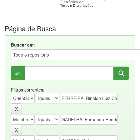
Página de Busca
Buscar em:
por
Filtros correntes: