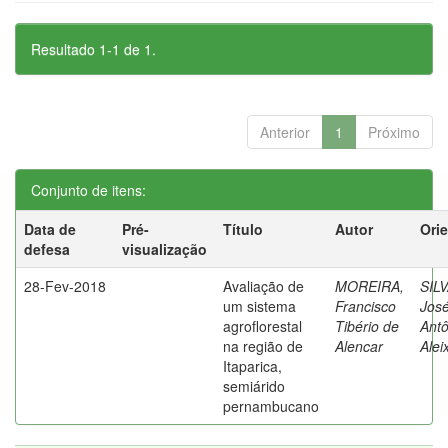
Resultado 1-1 de 1.
Anterior
1
Próximo
Conjunto de itens:
Data de
Pré-
Título
Autor
Ori
defesa
visualização
28-Fev-2018
Avaliação de
MOREIRA,
SILV
um sistema
Francisco
Jos
agroflorestal
Tibério de
Antô
na região de
Alencar
Alei
Itaparica,
semiárido
pernambucano