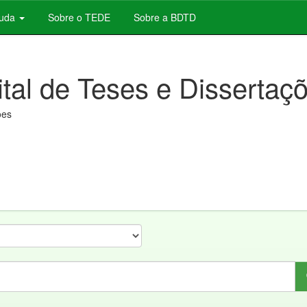
juda
Sobre o TEDE
Sobre a BDTD
ital de Teses e Dissertaç
ões