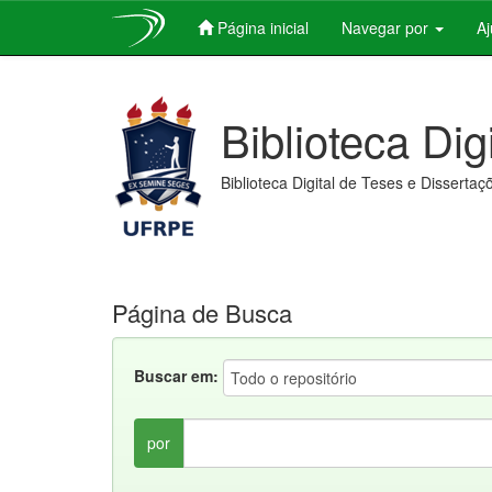
Página inicial
Navegar por
A
Skip
navigation
Biblioteca Dig
Biblioteca Digital de Teses e Dissertaç
Página de Busca
Buscar em:
por