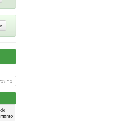
róximo
 de
umento