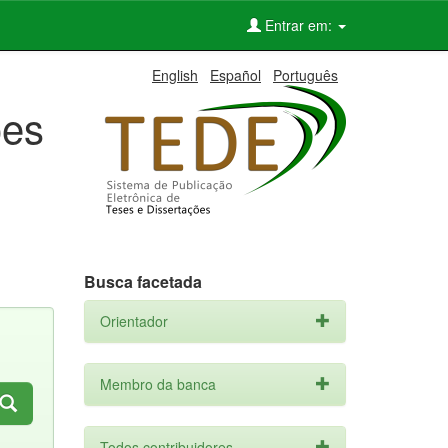
Entrar em:
English
Español
Português
ões
Busca facetada
Orientador
Membro da banca
Todos contribuidores