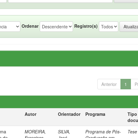
Ordenar
Registro(s)
Anterior
1
P
Autor
Orientador
Programa
Tipo
doc
ema
MOREIRA,
SILVA,
Programa de Pós-
Tese
ão de
Francisco
José
Graduação em