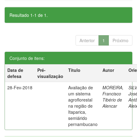
Resultado 1-1 de 1.
Anterior
1
Próximo
Conjunto de itens:
Data de
Pré-
Título
Autor
Ori
defesa
visualização
28-Fev-2018
Avaliação de
MOREIRA,
SILV
um sistema
Francisco
Jos
agroflorestal
Tibério de
Antô
na região de
Alencar
Alei
Itaparica,
semiárido
pernambucano