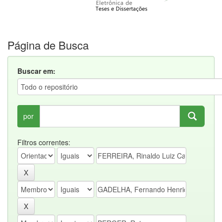
Página de Busca
Buscar em:
por
Filtros correntes: