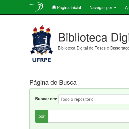
Página inicial
Navegar por
A
Skip
navigation
Biblioteca Dig
Biblioteca Digital de Teses e Dissertaç
Página de Busca
Buscar em:
por