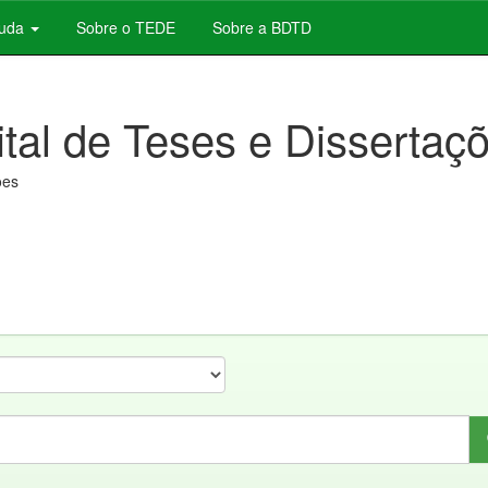
juda
Sobre o TEDE
Sobre a BDTD
ital de Teses e Dissertaç
ões