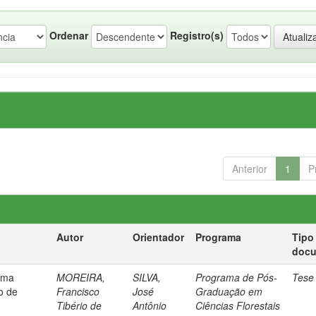
Ordenar
Registro(s)
Anterior
1
P
Autor
Orientador
Programa
Tipo
doc
ema
MOREIRA,
SILVA,
Programa de Pós-
Tese
ão de
Francisco
José
Graduação em
Tibério de
Antônio
Ciências Florestais