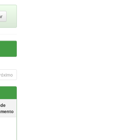
róximo
 de
umento