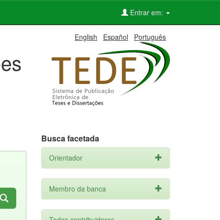
Entrar em:
English
Español
Português
ões
Busca facetada
Orientador
Membro da banca
Todos contribuidores