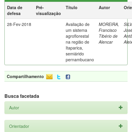
Data de
Pré-
Título
Autor
Ori
defesa
visualização
28-Fev-2018
Avaliação de
MOREIRA,
SILV
um sistema
Francisco
Jos
agroflorestal
Tibério de
Antô
na região de
Alencar
Alei
Itaparica,
semiárido
pernambucano
Compartilhamento
Busca facetada
Autor
Orientador