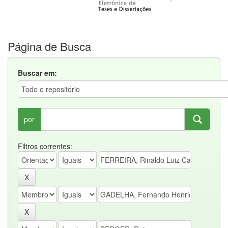
Página de Busca
Buscar em:
por
Filtros correntes: