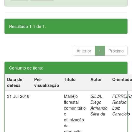
Resultado 1-1 de 1.
Anterior
1
Próximo
Conjunto de itens:
Data de
Pré-
Título
Autor
Orientado
defesa
visualização
31-Jul-2018
Manejo
SILVA,
FERREIRA
florestal
Diego
Rinaldo
comunitário
Armando
Luiz
e
Silva da
Caraciolo
otimização
da
produção