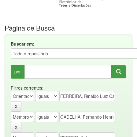
Página de Busca
Buscar em:
por
Filtros correntes: