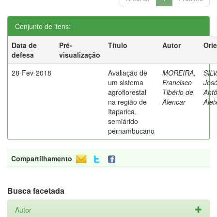
Conjunto de itens:
Data de
Pré-
Título
Autor
Ori
defesa
visualização
28-Fev-2018
Avaliação de
MOREIRA,
SILV
um sistema
Francisco
Jos
agroflorestal
Tibério de
Antô
na região de
Alencar
Alei
Itaparica,
semiárido
pernambucano
Compartilhamento
Busca facetada
Autor