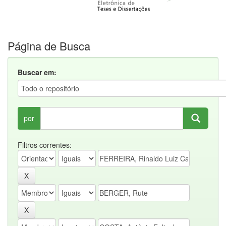
Página de Busca
Buscar em:
por
Filtros correntes: