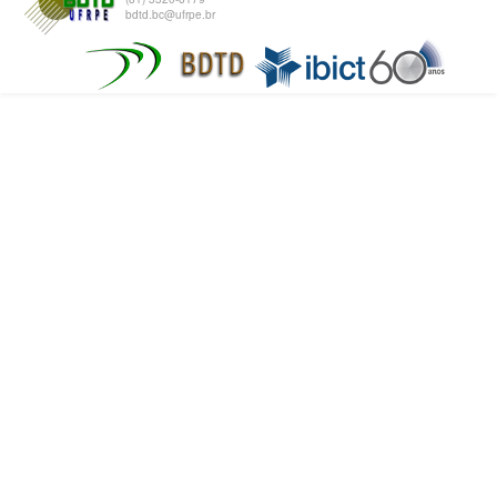
bdtd.bc@ufrpe.br