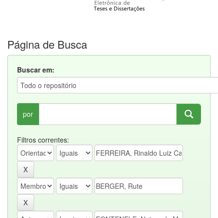
Página de Busca
Buscar em:
por
Filtros correntes: