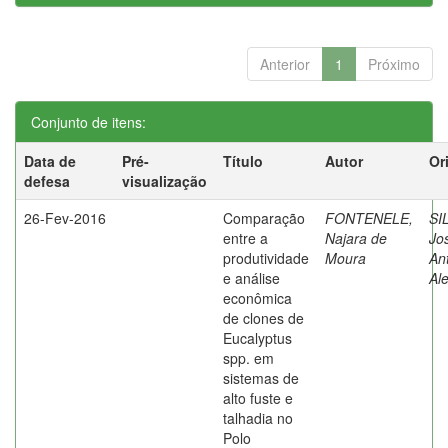
Anterior
1
Próximo
Conjunto de itens:
Data de
Pré-
Título
Autor
Or
defesa
visualização
26-Fev-2016
Comparação
FONTENELE,
SI
entre a
Najara de
Jo
produtividade
Moura
An
e análise
Al
econômica
de clones de
Eucalyptus
spp. em
sistemas de
alto fuste e
talhadia no
Polo