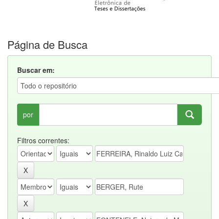
Página de Busca
Buscar em:
por
Filtros correntes: