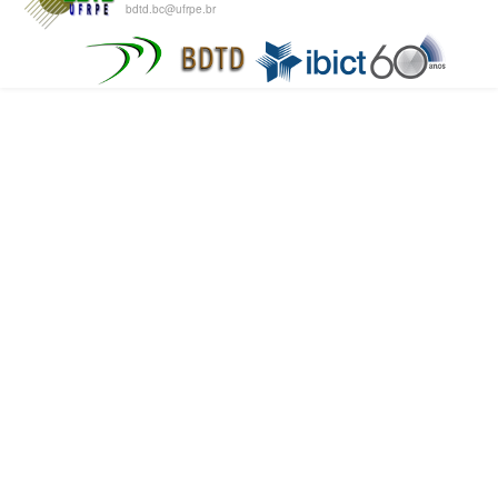
bdtd.bc@ufrpe.br