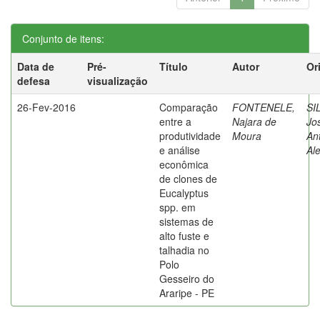
Conjunto de itens:
Data de
Pré-
Título
Autor
Or
defesa
visualização
26-Fev-2016
Comparação
FONTENELE,
SI
entre a
Najara de
Jo
produtividade
Moura
An
e análise
Al
econômica
de clones de
Eucalyptus
spp. em
sistemas de
alto fuste e
talhadia no
Polo
Gesseiro do
Araripe - PE