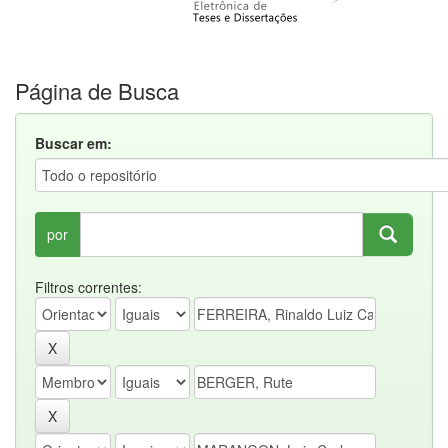
Página de Busca
Buscar em:
por
Filtros correntes: