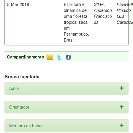
5-Mar-2018
Estrutura e
SILVA,
FERREI
dinâmica de
Anderson
Rinaldo
uma floresta
Francisco
Luiz
tropical seca
da
Caraciol
em
Pernambuco,
Brasil
Compartilhamento
Busca facetada
Autor
Orientador
Membro da banca