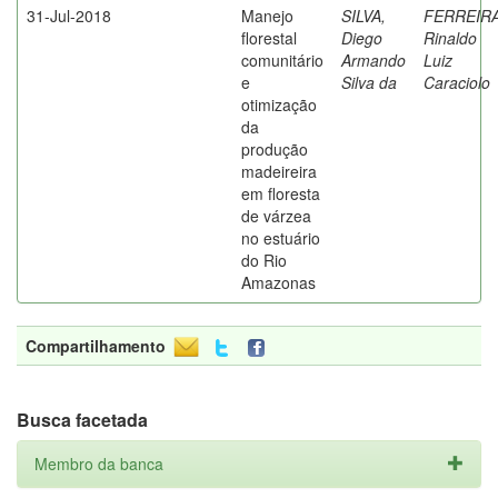
31-Jul-2018
Manejo
SILVA,
FERREIRA
florestal
Diego
Rinaldo
comunitário
Armando
Luiz
e
Silva da
Caraciolo
otimização
da
produção
madeireira
em floresta
de várzea
no estuário
do Rio
Amazonas
Compartilhamento
Busca facetada
Membro da banca