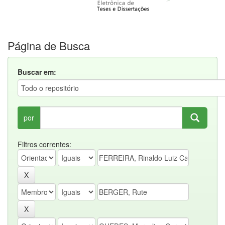
Página de Busca
Buscar em:
por
Filtros correntes: