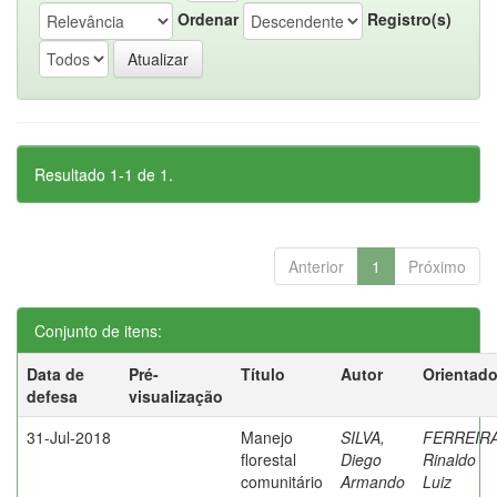
Ordenar
Registro(s)
Resultado 1-1 de 1.
Anterior
1
Próximo
Conjunto de itens:
Data de
Pré-
Título
Autor
Orientado
defesa
visualização
31-Jul-2018
Manejo
SILVA,
FERREIRA
florestal
Diego
Rinaldo
comunitário
Armando
Luiz