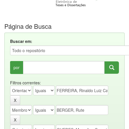
Página de Busca
Buscar em:
por
Filtros correntes: