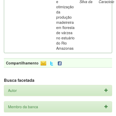
e
Silva da
Caraciolo
otimização
da
produção
madeireira
em floresta
de várzea
no estuário
do Rio
Amazonas
Compartilhamento
Busca facetada
Autor
Membro da banca