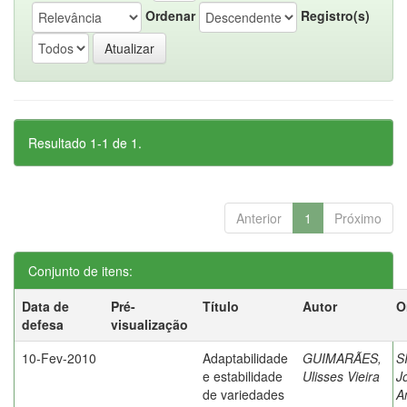
Ordenar
Registro(s)
Resultado 1-1 de 1.
Anterior
1
Próximo
Conjunto de itens:
Data de
Pré-
Título
Autor
O
defesa
visualização
10-Fev-2010
Adaptabilidade
GUIMARÃES,
S
e estabilidade
Ulisses Vieira
J
de variedades
A