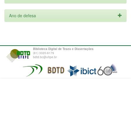
Ano de defesa
Biblioteca Digital de Teses e Dissertações
(81) 3320-6179
bdtd.bc@ufrpe.br