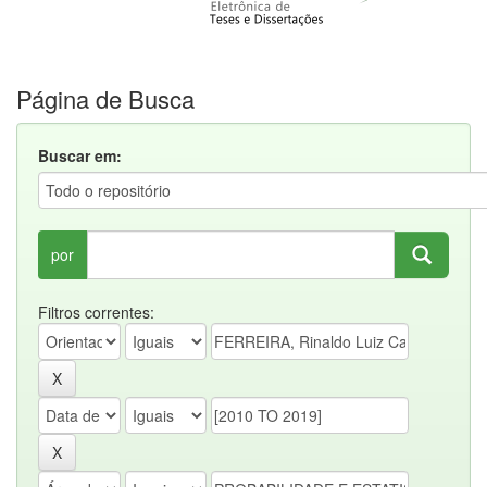
Página de Busca
Buscar em:
por
Filtros correntes: