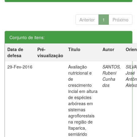
Anterior
1
Próximo
Conjunto de itens:
Data de
Pré-
Título
Autor
Orien
defesa
visualização
29-Fev-2016
Avaliação
SANTOS,
SILVA
nutricional e
Rubeni
José
de
Cunha
Antôn
crescimento
dos
Aleix
incial em altura
de espécies
arbóreas em
sistemas
agroflorestais
na região de
Itaparica,
semiárido