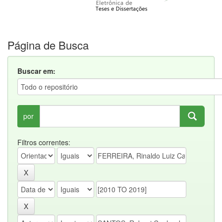
Página de Busca
Buscar em:
por
Filtros correntes: