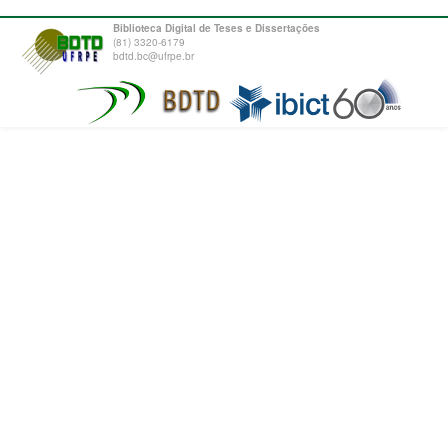
Biblioteca Digital de Teses e Dissertações
(81) 3320-6179
bdtd.bc@ufrpe.br