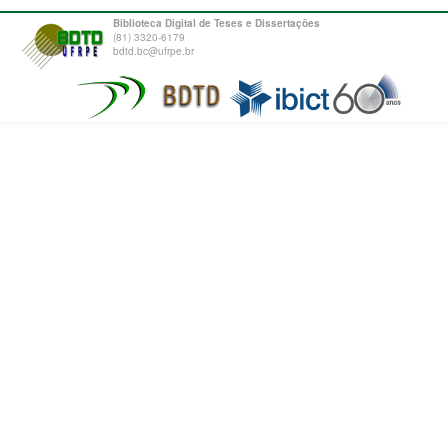
Biblioteca Digital de Teses e Dissertações
(81) 3320-6179
bdtd.bc@ufrpe.br