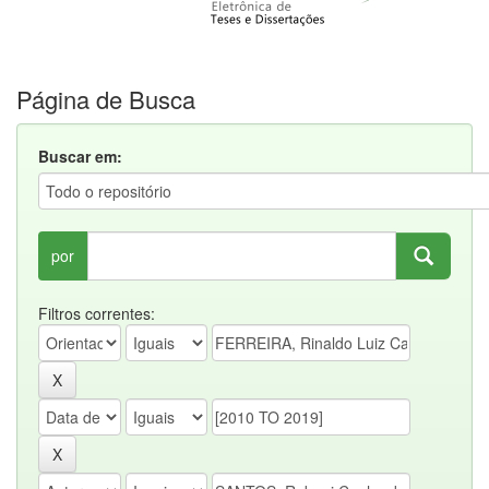
Página de Busca
Buscar em:
por
Filtros correntes: