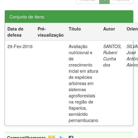
Conjunto de itens:
Data de
Pré-
Título
Autor
Orien
defesa
visualização
29-Fev-2016
Avaliação
SANTOS,
SILVA
nutricional e
Rubeni
José
de
Cunha
Antôn
crescimento
dos
Aleix
incial em altura
de espécies
arbóreas em
sistemas
agroflorestais
na região de
Itaparica,
semiárido
pernambucano
Compartilhamento