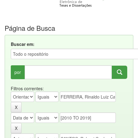
Página de Busca
Buscar em:
por
Filtros correntes: