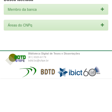
Membro da banca
Áreas do CNPq
Biblioteca Digital de Teses e Dissertações
(81) 3320-6179
bdtd.bc@ufrpe.br