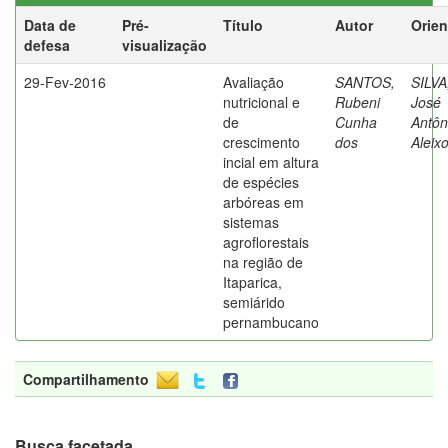
Data de
Pré-
Título
Autor
Orien
defesa
visualização
29-Fev-2016
Avaliação
SANTOS,
SILVA
nutricional e
Rubeni
José
de
Cunha
Antôn
crescimento
dos
Aleix
incial em altura
de espécies
arbóreas em
sistemas
agroflorestais
na região de
Itaparica,
semiárido
pernambucano
Compartilhamento
Busca facetada