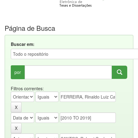
Página de Busca
Buscar em:
por
Filtros correntes: