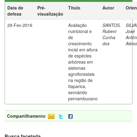
Data de
Pré-
Título
Autor
Orien
defesa
visualização
29-Fev-2016
Avaliação
SANTOS,
SILVA
nutricional e
Rubeni
José
de
Cunha
Antôn
crescimento
dos
Aleix
incial em altura
de espécies
arbóreas em
sistemas
agroflorestais
na região de
Itaparica,
semiárido
pernambucano
Compartilhamento
Busca facetada