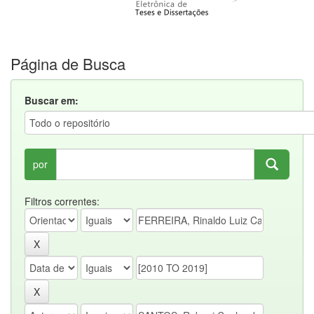
Página de Busca
Buscar em:
por
Filtros correntes: