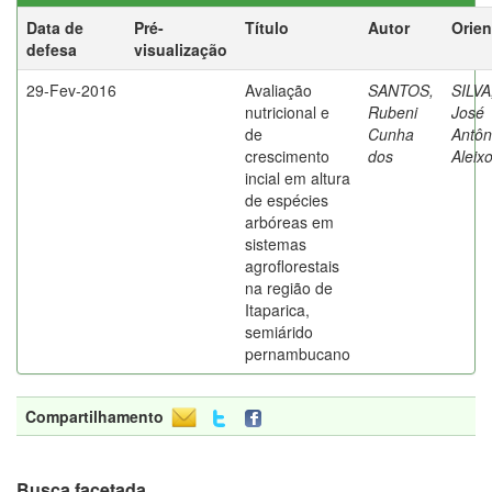
Data de
Pré-
Título
Autor
Orien
defesa
visualização
29-Fev-2016
Avaliação
SANTOS,
SILVA
nutricional e
Rubeni
José
de
Cunha
Antôn
crescimento
dos
Aleix
incial em altura
de espécies
arbóreas em
sistemas
agroflorestais
na região de
Itaparica,
semiárido
pernambucano
Compartilhamento
Busca facetada