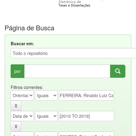
Página de Busca
Buscar em:
por
Filtros correntes: