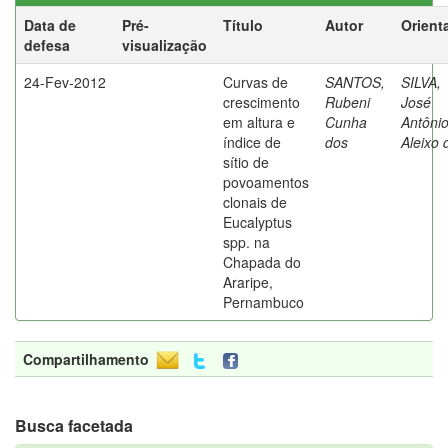
Data de
Pré-
Título
Autor
Orient
defesa
visualização
24-Fev-2012
Curvas de
SANTOS,
SILVA,
crescimento
Rubeni
José
em altura e
Cunha
Antôni
índice de
dos
Aleixo 
sítio de
povoamentos
clonais de
Eucalyptus
spp. na
Chapada do
Araripe,
Pernambuco
Compartilhamento
Busca facetada