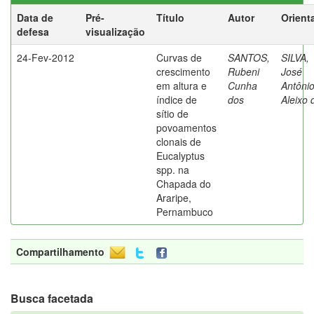
Data de
Pré-
Título
Autor
Orient
defesa
visualização
24-Fev-2012
Curvas de
SANTOS,
SILVA,
crescimento
Rubeni
José
em altura e
Cunha
Antôni
índice de
dos
Aleixo 
sítio de
povoamentos
clonais de
Eucalyptus
spp. na
Chapada do
Araripe,
Pernambuco
Compartilhamento
Busca facetada