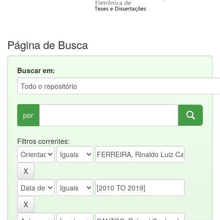
Página de Busca
Buscar em:
por
Filtros correntes: