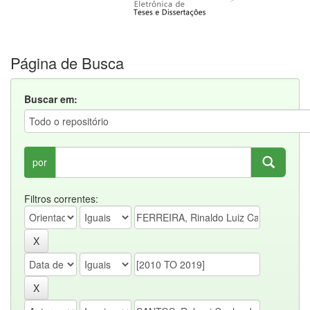
Página de Busca
Buscar em:
por
Filtros correntes: