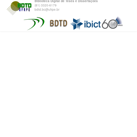
Biblioteca Digital de Teses e Dissertações
(81) 3320-6179
bdtd.bc@ufrpe.br