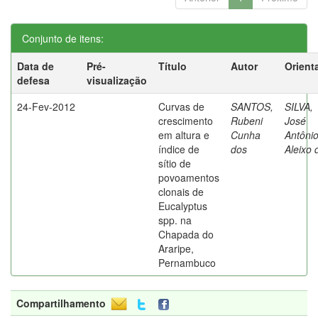
Conjunto de itens:
Data de
Pré-
Título
Autor
Orient
defesa
visualização
24-Fev-2012
Curvas de
SANTOS,
SILVA,
crescimento
Rubeni
José
em altura e
Cunha
Antôni
índice de
dos
Aleixo 
sítio de
povoamentos
clonais de
Eucalyptus
spp. na
Chapada do
Araripe,
Pernambuco
Compartilhamento