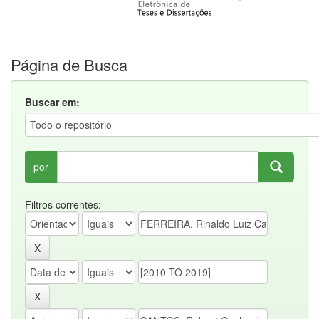
Página de Busca
Buscar em:
por
Filtros correntes: