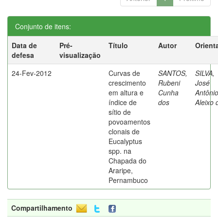
Conjunto de itens:
Data de
Pré-
Título
Autor
Orient
defesa
visualização
24-Fev-2012
Curvas de
SANTOS,
SILVA,
crescimento
Rubeni
José
em altura e
Cunha
Antôni
índice de
dos
Aleixo 
sítio de
povoamentos
clonais de
Eucalyptus
spp. na
Chapada do
Araripe,
Pernambuco
Compartilhamento