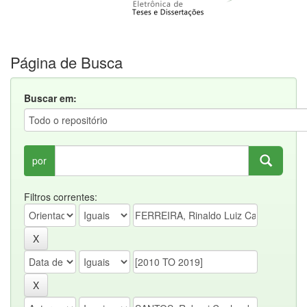
Página de Busca
Buscar em:
por
Filtros correntes: