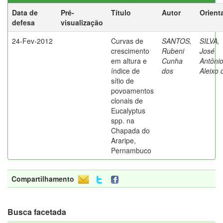
Data de
Pré-
Título
Autor
Orient
defesa
visualização
24-Fev-2012
Curvas de
SANTOS,
SILVA,
crescimento
Rubeni
José
em altura e
Cunha
Antôni
índice de
dos
Aleixo 
sítio de
povoamentos
clonais de
Eucalyptus
spp. na
Chapada do
Araripe,
Pernambuco
Compartilhamento
Busca facetada