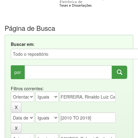
Página de Busca
Buscar em:
por
Filtros correntes: