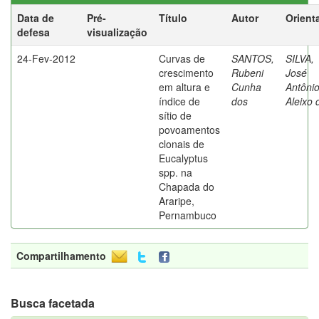
Data de
Pré-
Título
Autor
Orient
defesa
visualização
24-Fev-2012
Curvas de
SANTOS,
SILVA,
crescimento
Rubeni
José
em altura e
Cunha
Antôni
índice de
dos
Aleixo 
sítio de
povoamentos
clonais de
Eucalyptus
spp. na
Chapada do
Araripe,
Pernambuco
Compartilhamento
Busca facetada