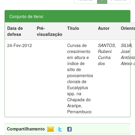
Conjunto de itens:
Data de
Pré-
Título
Autor
Orient
defesa
visualização
24-Fev-2012
Curvas de
SANTOS,
SILVA,
crescimento
Rubeni
José
em altura e
Cunha
Antôni
índice de
dos
Aleixo 
sítio de
povoamentos
clonais de
Eucalyptus
spp. na
Chapada do
Araripe,
Pernambuco
Compartilhamento