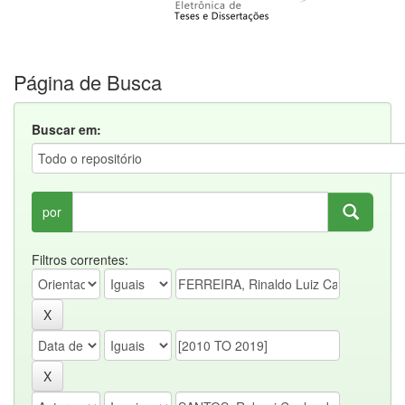
Página de Busca
Buscar em:
por
Filtros correntes: