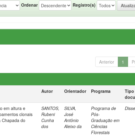
Ordenar
Registro(s)
Anterior
1
P
Autor
Orientador
Programa
Tipo
doc
o em altura e
SANTOS,
SILVA,
Programa de
Diss
voamentos clonais
Rubeni
José
Pós-
na Chapada do
Cunha
Antônio
Graduação em
dos
Aleixo da
Ciências
Florestais