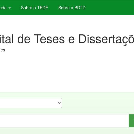
juda
Sobre o TEDE
Sobre a BDTD
ital de Teses e Dissertaç
ões