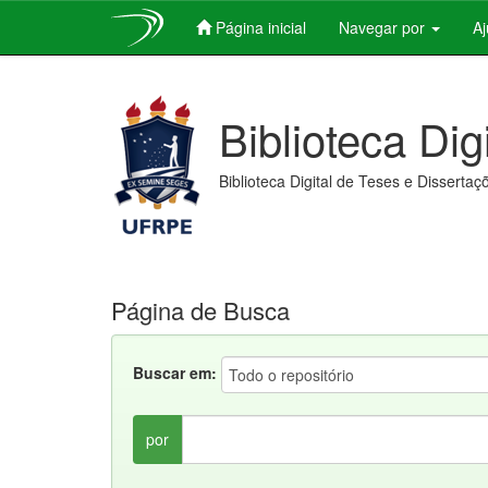
Página inicial
Navegar por
A
Skip
navigation
Biblioteca Dig
Biblioteca Digital de Teses e Dissertaç
Página de Busca
Buscar em:
por