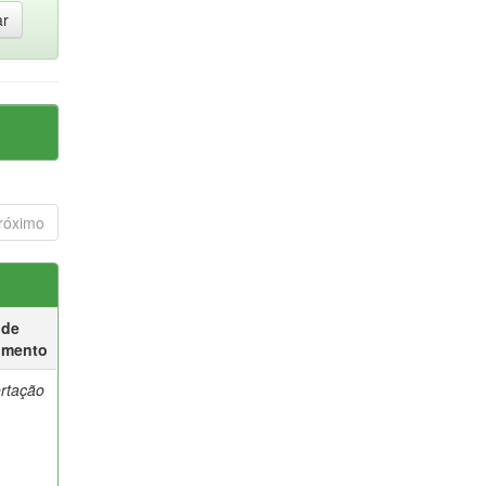
róximo
 de
umento
ertação