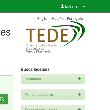
Entrar em:
English
Español
Português
ões
Busca facetada
Orientador
Membro da banca
Todos contribuidores