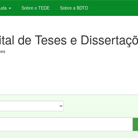
juda
Sobre o TEDE
Sobre a BDTD
ital de Teses e Dissertaç
ões