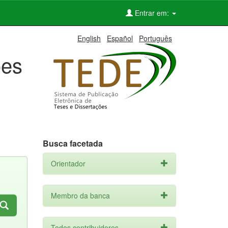
Entrar em:
English
Español
Português
ões
Busca facetada
Orientador
Membro da banca
Todos contribuidores