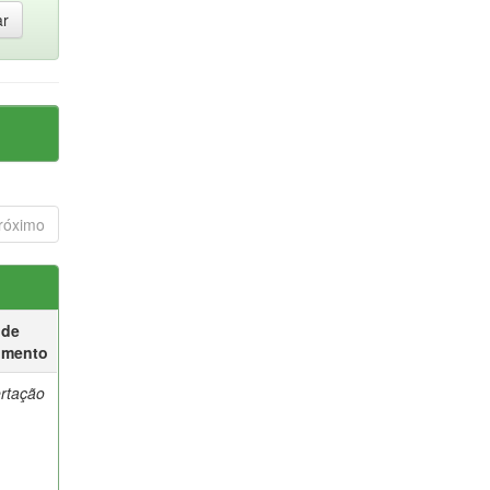
róximo
 de
umento
ertação