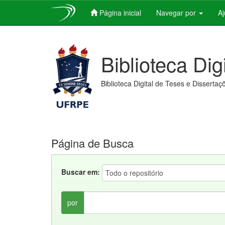
Página inicial
Navegar por
A
Skip
navigation
Biblioteca Dig
Biblioteca Digital de Teses e Dissertaç
Página de Busca
Buscar em:
por