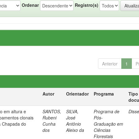
Ordenar
Registro(s)
Anterior
1
P
Autor
Orientador
Programa
Tipo
doc
o em altura e
SANTOS,
SILVA,
Programa de
Diss
voamentos clonais
Rubeni
José
Pós-
na Chapada do
Cunha
Antônio
Graduação em
dos
Aleixo da
Ciências
Florestais