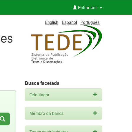
Entrar em:
English
Español
Português
ões
Busca facetada
Orientador
Membro da banca
Todos contribuidores