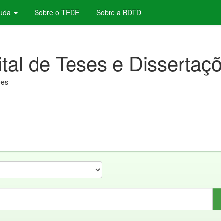
juda
Sobre o TEDE
Sobre a BDTD
ital de Teses e Dissertaç
ões