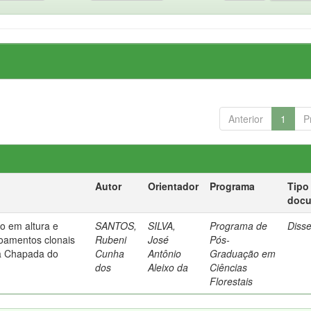
Anterior
1
P
Autor
Orientador
Programa
Tipo
doc
o em altura e
SANTOS,
SILVA,
Programa de
Diss
voamentos clonais
Rubeni
José
Pós-
na Chapada do
Cunha
Antônio
Graduação em
dos
Aleixo da
Ciências
Florestais