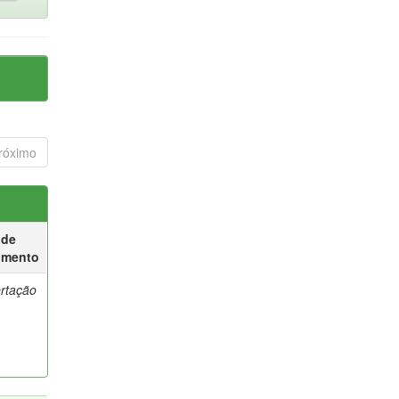
róximo
 de
umento
ertação