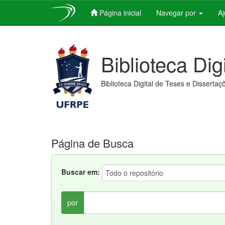
Página inicial
Navegar por
A
Skip
navigation
Biblioteca Dig
Biblioteca Digital de Teses e Dissertaç
Página de Busca
Buscar em:
por