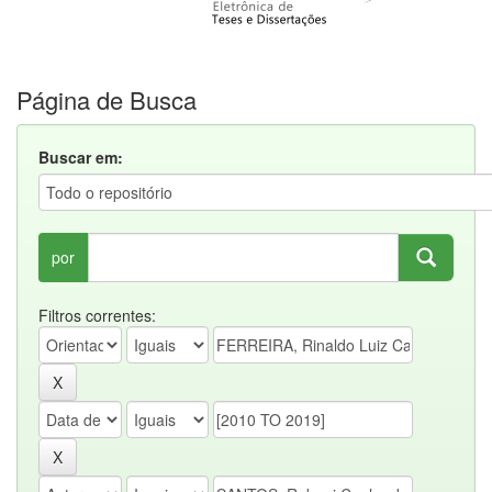
Página de Busca
Buscar em:
por
Filtros correntes: