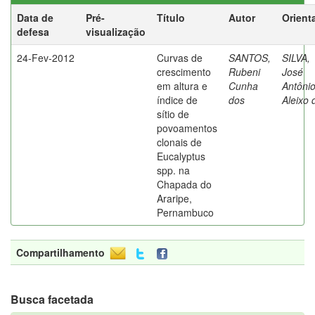
Data de
Pré-
Título
Autor
Orient
defesa
visualização
24-Fev-2012
Curvas de
SANTOS,
SILVA,
crescimento
Rubeni
José
em altura e
Cunha
Antôni
índice de
dos
Aleixo 
sítio de
povoamentos
clonais de
Eucalyptus
spp. na
Chapada do
Araripe,
Pernambuco
Compartilhamento
Busca facetada