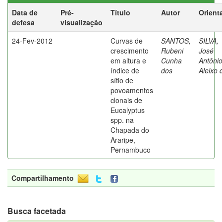
Data de
Pré-
Título
Autor
Orient
defesa
visualização
24-Fev-2012
Curvas de
SANTOS,
SILVA,
crescimento
Rubeni
José
em altura e
Cunha
Antôni
índice de
dos
Aleixo 
sítio de
povoamentos
clonais de
Eucalyptus
spp. na
Chapada do
Araripe,
Pernambuco
Compartilhamento
Busca facetada