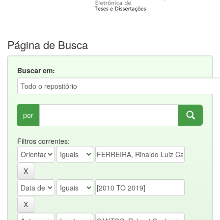
Página de Busca
Buscar em:
por
Filtros correntes: