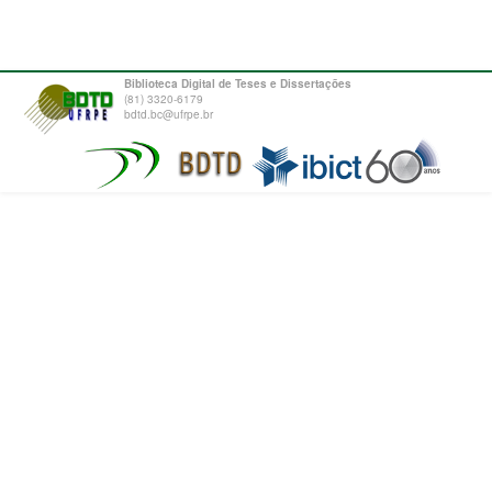
Biblioteca Digital de Teses e Dissertações
(81) 3320-6179
bdtd.bc@ufrpe.br