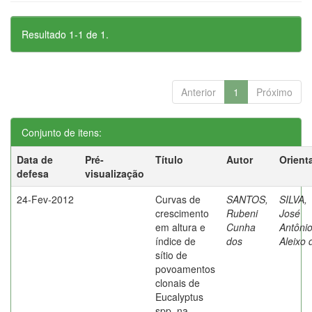
Resultado 1-1 de 1.
Anterior
1
Próximo
Conjunto de itens:
Data de
Pré-
Título
Autor
Orient
defesa
visualização
24-Fev-2012
Curvas de
SANTOS,
SILVA,
crescimento
Rubeni
José
em altura e
Cunha
Antôni
índice de
dos
Aleixo 
sítio de
povoamentos
clonais de
Eucalyptus
spp. na