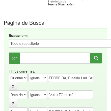
Página de Busca
Buscar em:
por
Filtros correntes: