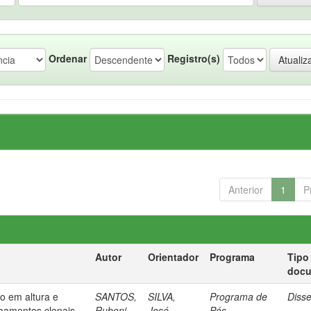
Ordenar
Registro(s)
Anterior
1
P
Autor
Orientador
Programa
Tipo
doc
o em altura e
SANTOS,
SILVA,
Programa de
Diss
voamentos clonais
Rubeni
José
Pós-