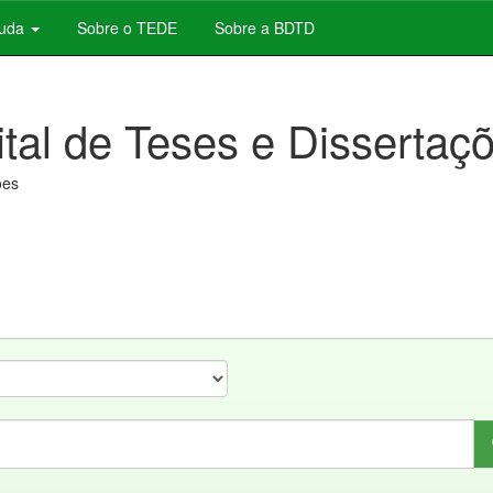
juda
Sobre o TEDE
Sobre a BDTD
ital de Teses e Dissertaç
ões