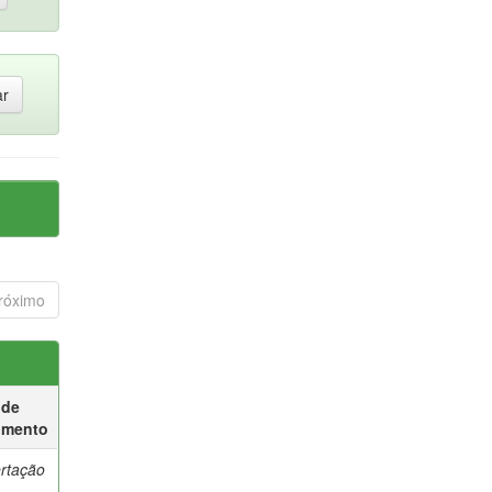
róximo
 de
umento
ertação