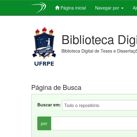
Página inicial
Navegar por
A
Skip
navigation
Biblioteca Dig
Biblioteca Digital de Teses e Dissertaç
Página de Busca
Buscar em:
por