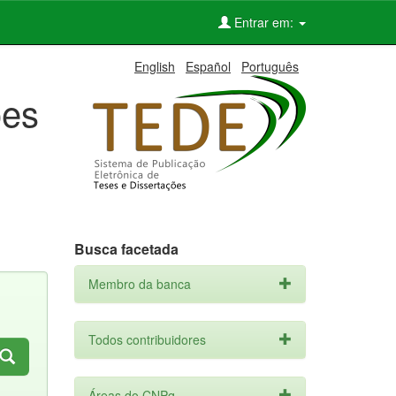
Entrar em:
English
Español
Português
ões
Busca facetada
Membro da banca
Todos contribuidores
Áreas do CNPq