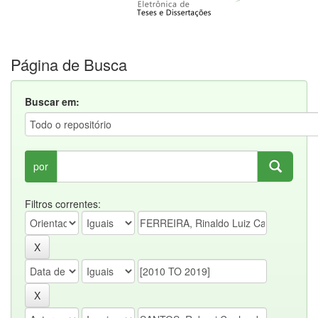
Página de Busca
Buscar em:
por
Filtros correntes: