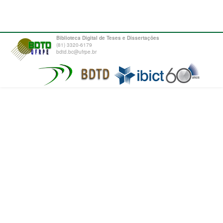
Biblioteca Digital de Teses e Dissertações
(81) 3320-6179
bdtd.bc@ufrpe.br