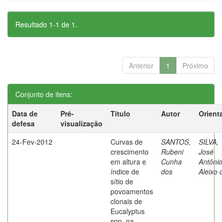
Resultado 1-1 de 1.
Anterior
1
Próximo
Conjunto de itens:
Data de
Pré-
Título
Autor
Orient
defesa
visualização
24-Fev-2012
Curvas de
SANTOS,
SILVA,
crescimento
Rubeni
José
em altura e
Cunha
Antôni
índice de
dos
Aleixo 
sítio de
povoamentos
clonais de
Eucalyptus
spp. na