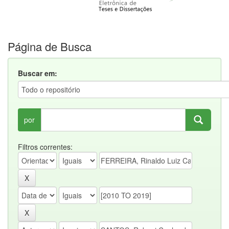
Página de Busca
Buscar em:
por
Filtros correntes: