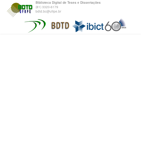
Biblioteca Digital de Teses e Dissertações
(81) 3320-6179
bdtd.bc@ufrpe.br