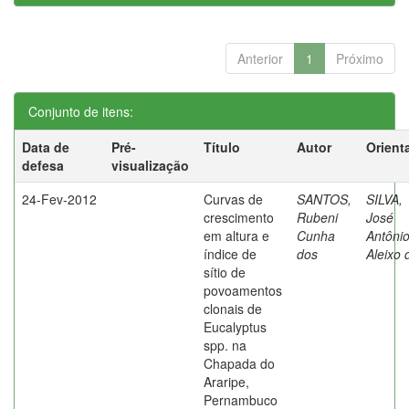
Anterior
1
Próximo
Conjunto de itens:
Data de
Pré-
Título
Autor
Orient
defesa
visualização
24-Fev-2012
Curvas de
SANTOS,
SILVA,
crescimento
Rubeni
José
em altura e
Cunha
Antôni
índice de
dos
Aleixo 
sítio de
povoamentos
clonais de
Eucalyptus
spp. na
Chapada do
Araripe,
Pernambuco