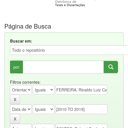
Página de Busca
Buscar em:
por
Filtros correntes: