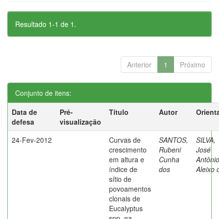
Resultado 1-1 de 1.
Anterior
1
Próximo
Conjunto de itens:
Data de
Pré-
Título
Autor
Orient
defesa
visualização
24-Fev-2012
Curvas de
SANTOS,
SILVA,
crescimento
Rubeni
José
em altura e
Cunha
Antôni
índice de
dos
Aleixo 
sítio de
povoamentos
clonais de
Eucalyptus
spp. na