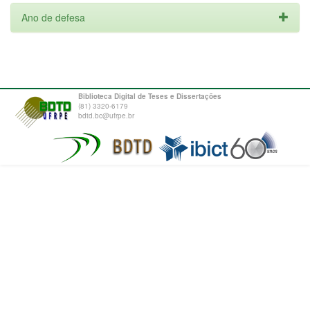
Ano de defesa
Biblioteca Digital de Teses e Dissertações
(81) 3320-6179
bdtd.bc@ufrpe.br