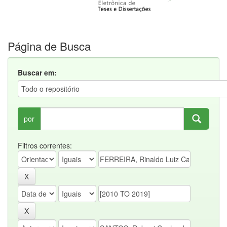
Página de Busca
Buscar em:
por
Filtros correntes: