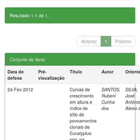
Resultado 1-1 de 1.
Anterior
1
Próximo
Conjunto de itens:
Data de
Pré-
Título
Autor
Orient
defesa
visualização
24-Fev-2012
Curvas de
SANTOS,
SILVA,
crescimento
Rubeni
José
em altura e
Cunha
Antôni
índice de
dos
Aleixo 
sítio de
povoamentos
clonais de
Eucalyptus
spp. na