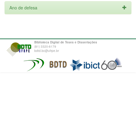
Ano de defesa
Biblioteca Digital de Teses e Dissertações
(81) 3320-6179
bdtd.bc@ufrpe.br