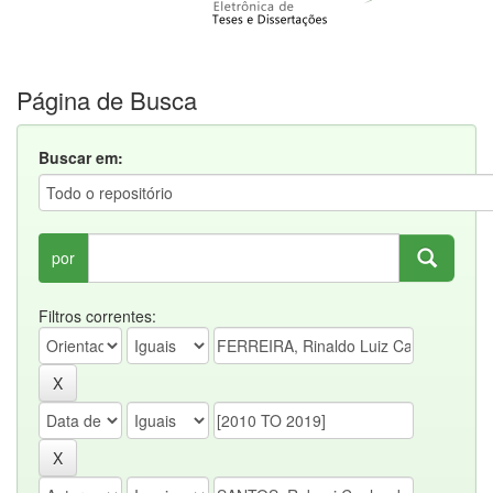
Página de Busca
Buscar em:
por
Filtros correntes: