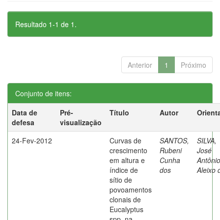
Resultado 1-1 de 1.
Anterior
1
Próximo
Conjunto de itens:
Data de
Pré-
Título
Autor
Orient
defesa
visualização
24-Fev-2012
Curvas de
SANTOS,
SILVA,
crescimento
Rubeni
José
em altura e
Cunha
Antôni
índice de
dos
Aleixo 
sítio de
povoamentos
clonais de
Eucalyptus
spp. na