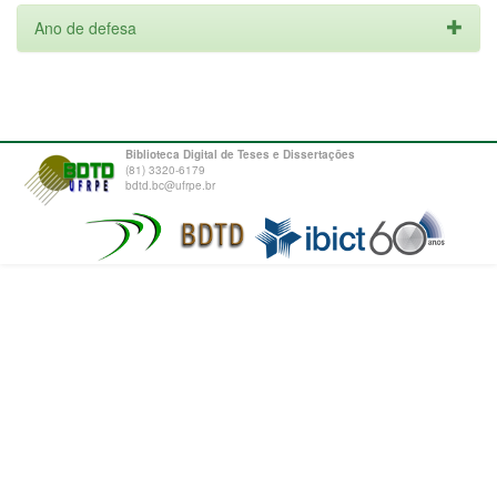
Ano de defesa
Biblioteca Digital de Teses e Dissertações
(81) 3320-6179
bdtd.bc@ufrpe.br