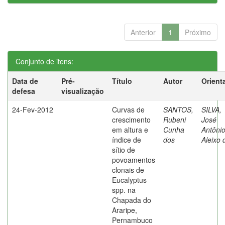
Anterior
1
Próximo
Conjunto de itens:
Data de
Pré-
Título
Autor
Orient
defesa
visualização
24-Fev-2012
Curvas de
SANTOS,
SILVA,
crescimento
Rubeni
José
em altura e
Cunha
Antôni
índice de
dos
Aleixo 
sítio de
povoamentos
clonais de
Eucalyptus
spp. na
Chapada do
Araripe,
Pernambuco