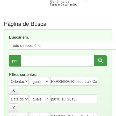
Página de Busca
Buscar em:
por
Filtros correntes: