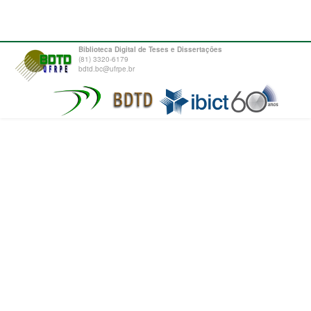
Biblioteca Digital de Teses e Dissertações
(81) 3320-6179
bdtd.bc@ufrpe.br