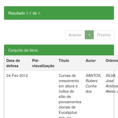
Resultado 1-1 de 1.
Anterior
1
Próximo
Conjunto de itens:
Data de
Pré-
Título
Autor
Orient
defesa
visualização
24-Fev-2012
Curvas de
SANTOS,
SILVA,
crescimento
Rubeni
José
em altura e
Cunha
Antôni
índice de
dos
Aleixo 
sítio de
povoamentos
clonais de
Eucalyptus
spp. na