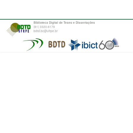
Biblioteca Digital de Teses e Dissertações
(81) 3320-6179
bdtd.bc@ufrpe.br