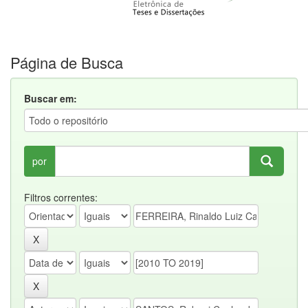
Página de Busca
Buscar em:
por
Filtros correntes: