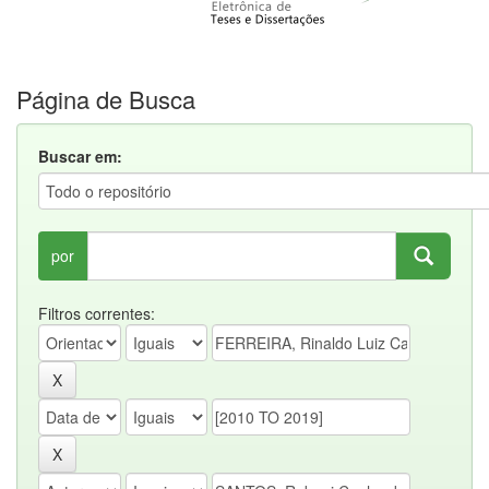
Página de Busca
Buscar em:
por
Filtros correntes: