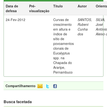
Data de
Pré-
Título
Autor
Orient
defesa
visualização
24-Fev-2012
Curvas de
SANTOS,
SILVA,
crescimento
Rubeni
José
em altura e
Cunha
Antôni
índice de
dos
Aleixo 
sítio de
povoamentos
clonais de
Eucalyptus
spp. na
Chapada do
Araripe,
Pernambuco
Compartilhamento
Busca facetada