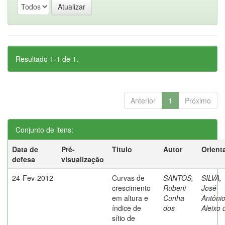
Resultado 1-1 de 1.
Anterior
1
Próximo
Conjunto de itens:
Data de
Pré-
Título
Autor
Orient
defesa
visualização
24-Fev-2012
Curvas de
SANTOS,
SILVA,
crescimento
Rubeni
José
em altura e
Cunha
Antôni
índice de
dos
Aleixo 
sítio de