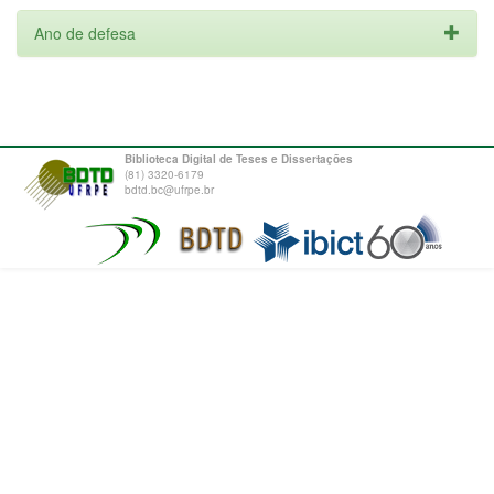
Ano de defesa
Biblioteca Digital de Teses e Dissertações
(81) 3320-6179
bdtd.bc@ufrpe.br