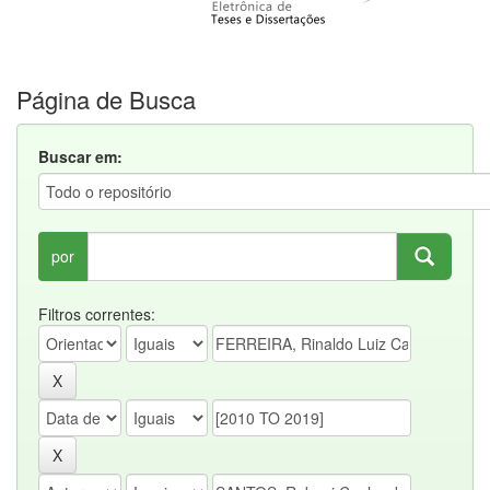
Página de Busca
Buscar em:
por
Filtros correntes: