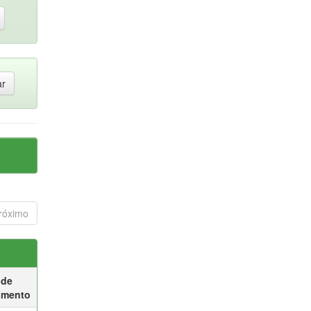
róximo
 de
umento