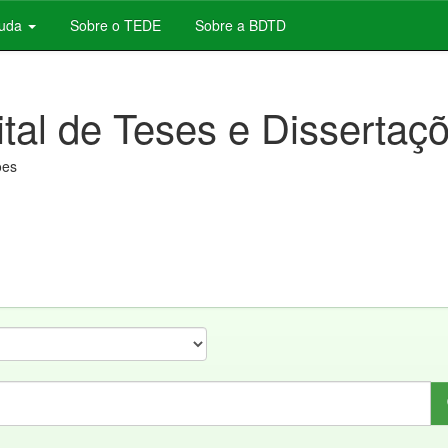
juda
Sobre o TEDE
Sobre a BDTD
ital de Teses e Dissertaç
ões