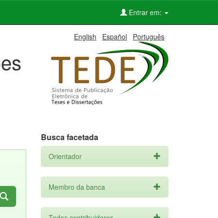
Entrar em:
English
Español
Português
ões
Busca facetada
Orientador
Membro da banca
Todos contribuidores