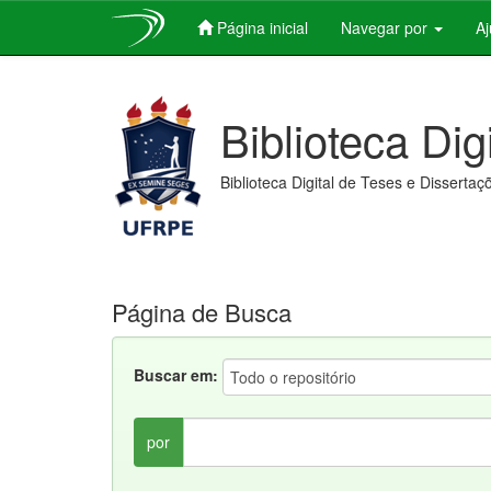
Página inicial
Navegar por
A
Skip
navigation
Biblioteca Dig
Biblioteca Digital de Teses e Dissertaç
Página de Busca
Buscar em:
por